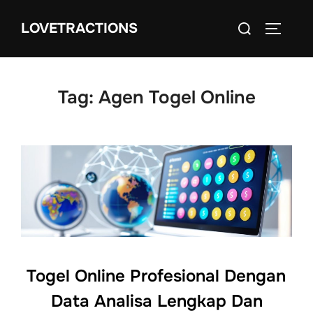
Skip
Search
LOVETRACTIONS
to
TOGGLE
for:
content
Tag:
Agen Togel Online
Togel Online Profesional Dengan
Data Analisa Lengkap Dan