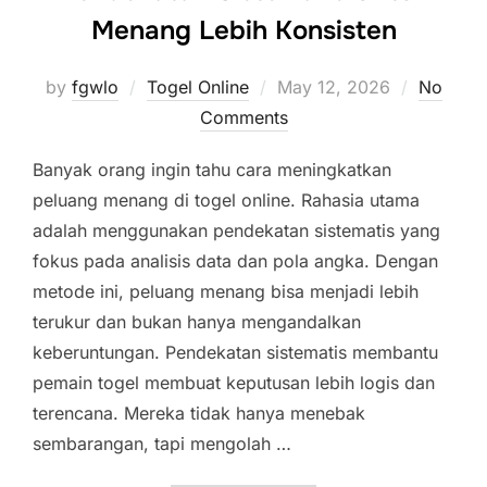
Menang Lebih Konsisten
Posted
by
fgwlo
Togel Online
May 12, 2026
No
on
Comments
Banyak orang ingin tahu cara meningkatkan
peluang menang di togel online. Rahasia utama
adalah menggunakan pendekatan sistematis yang
fokus pada analisis data dan pola angka. Dengan
metode ini, peluang menang bisa menjadi lebih
terukur dan bukan hanya mengandalkan
keberuntungan. Pendekatan sistematis membantu
pemain togel membuat keputusan lebih logis dan
terencana. Mereka tidak hanya menebak
sembarangan, tapi mengolah …