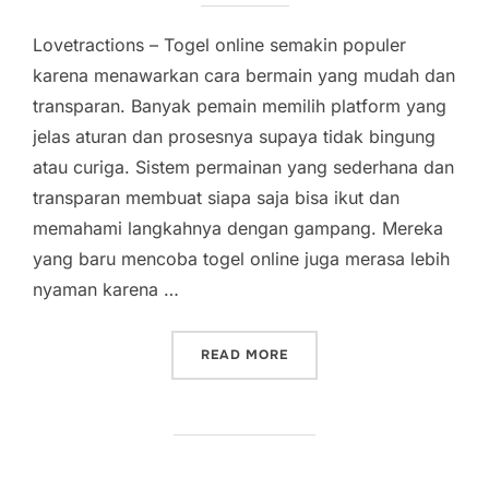
Lovetractions – Togel online semakin populer
karena menawarkan cara bermain yang mudah dan
transparan. Banyak pemain memilih platform yang
jelas aturan dan prosesnya supaya tidak bingung
atau curiga. Sistem permainan yang sederhana dan
transparan membuat siapa saja bisa ikut dan
memahami langkahnya dengan gampang. Mereka
yang baru mencoba togel online juga merasa lebih
nyaman karena …
“TOGEL ONLINE POPULER
READ MORE