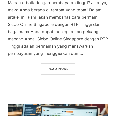
Macauterbaik dengan pembayaran tinggi? Jika iya,
maka Anda berada di tempat yang tepat! Dalam
artikel ini, kami akan membahas cara bermain
Sicbo Online Singapore dengan RTP Tinggi dan
bagaimana Anda dapat meningkatkan peluang
menang Anda. Sicbo Online Singapore dengan RTP
Tinggi adalah permainan yang menawarkan
pembayaran yang menggiurkan dan …
“MAINKAN SICBO ONLINE 
READ MORE