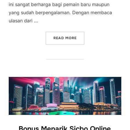
ini sangat berharga bagi pemain baru maupun
yang sudah berpengalaman. Dengan membaca
ulasan dari …
“ULASAN SICBO ONLINE S
READ MORE
Bonus Menarik Sicbo Online