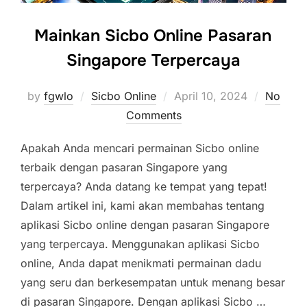
Mainkan Sicbo Online Pasaran
Singapore Terpercaya
Posted
by
fgwlo
Sicbo Online
April 10, 2024
No
on
Comments
Apakah Anda mencari permainan Sicbo online
terbaik dengan pasaran Singapore yang
terpercaya? Anda datang ke tempat yang tepat!
Dalam artikel ini, kami akan membahas tentang
aplikasi Sicbo online dengan pasaran Singapore
yang terpercaya. Menggunakan aplikasi Sicbo
online, Anda dapat menikmati permainan dadu
yang seru dan berkesempatan untuk menang besar
di pasaran Singapore. Dengan aplikasi Sicbo …