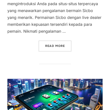
mengintroduksi Anda pada situs-situs terpercaya
yang menawarkan pengalaman bermain Sicbo
yang menarik. Permainan Sicbo dengan live dealer
memberikan kepuasan tersendiri kepada para
pemain. Nikmati pengalaman …
“SITUS SICBO LIVE DEALE
READ MORE