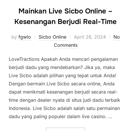
Mainkan Live Sicbo Online –
Kesenangan Berjudi Real-Time
Posted
by
fgwlo
Sicbo Online
April 26, 2024
No
on
Comments
LoveTractions Apakah Anda mencari pengalaman
berjudi dadu yang mendebarkan? Jika ya, maka
Live Sicbo adalah pilihan yang tepat untuk Anda!
Dengan bermain Live Sicbo secara online, Anda
dapat menikmati kesenangan berjudi secara real-
time dengan dealer nyata di situs judi dadu terbaik
Indonesia. Live Sicbo adalah salah satu permainan
dadu yang paling populer dalam live casino. …