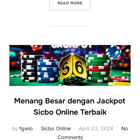
“MAINKAN LIVE SICBO ON
READ MORE
Menang Besar dengan Jackpot
Sicbo Online Terbaik
Posted
by
fgwlo
Sicbo Online
April 23, 2024
No
on
Comments